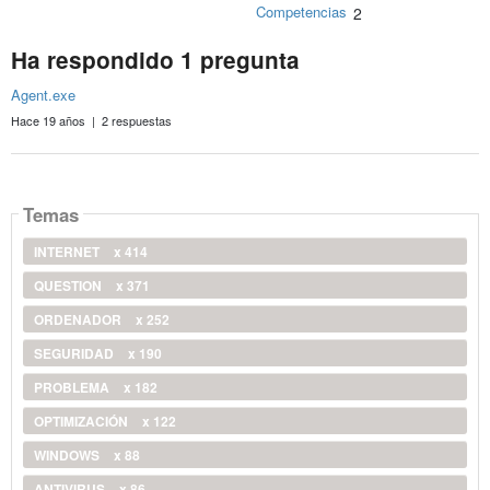
Competencias
2
Ha respondido 1 pregunta
Agent.exe
Hace 19 años | 2 respuestas
Temas
INTERNET
x 414
QUESTION
x 371
ORDENADOR
x 252
SEGURIDAD
x 190
PROBLEMA
x 182
OPTIMIZACIÓN
x 122
WINDOWS
x 88
ANTIVIRUS
x 86