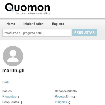
Quomon.es
Home
Iniciar Sesión
Registro
Introduzca
su
pregunta
aquí...
martin.gil
Perfil
Postes
Reconocimiento
Preguntas
Reputación
1
64
Respuestas
Insignias
1
0