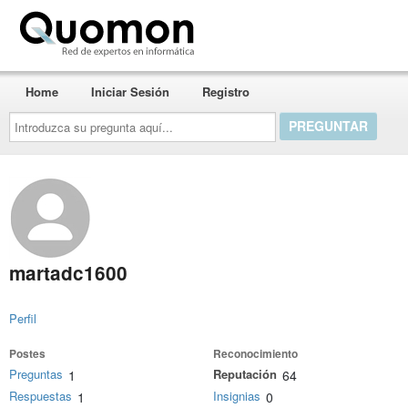
Quomon.es
Home
Iniciar Sesión
Registro
Introduzca
su
pregunta
aquí...
martadc1600
Perfil
Postes
Reconocimiento
Preguntas
Reputación
1
64
Respuestas
Insignias
1
0