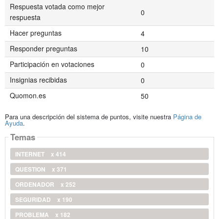
Respuesta votada como mejor
0
respuesta
Hacer preguntas
4
Responder preguntas
10
Participación en votaciones
0
Insignias recibidas
0
Quomon.es
50
Para una descripción del sistema de puntos, visite nuestra
Página de
Ayuda
.
Temas
INTERNET
x 414
QUESTION
x 371
ORDENADOR
x 252
SEGURIDAD
x 190
PROBLEMA
x 182