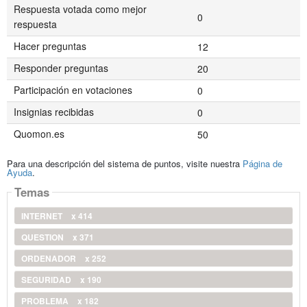
Respuesta votada como mejor
0
respuesta
Hacer preguntas
12
Responder preguntas
20
Participación en votaciones
0
Insignias recibidas
0
Quomon.es
50
Para una descripción del sistema de puntos, visite nuestra
Página de
Ayuda
.
Temas
INTERNET
x 414
QUESTION
x 371
ORDENADOR
x 252
SEGURIDAD
x 190
PROBLEMA
x 182