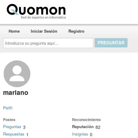
Quomon.es
Home
Iniciar Sesión
Registro
Introduzca
su
pregunta
aquí...
mariano
Perfil
Postes
Reconocimiento
Preguntas
Reputación
3
82
Respuestas
Insignias
1
0