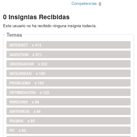
Competencias
0
0 Insignias Recibidas
Este usuario no ha recibido ninguna insignia todavía.
Temas
INTERNET
x 414
QUESTION
x 371
ORDENADOR
x 252
SEGURIDAD
x 190
PROBLEMA
x 182
OPTIMIZACIÓN
x 122
WINDOWS
x 88
ANTIVIRUS
x 86
PAGINA
x 85
PC
x 82