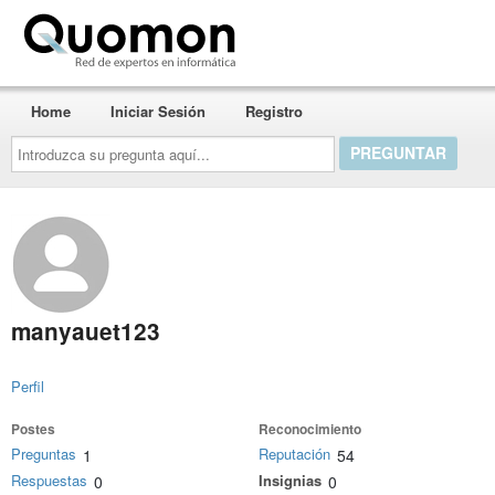
Quomon.es
Home
Iniciar Sesión
Registro
Introduzca
su
pregunta
aquí...
manyauet123
Perfil
Postes
Reconocimiento
Preguntas
Reputación
1
54
Respuestas
Insignias
0
0