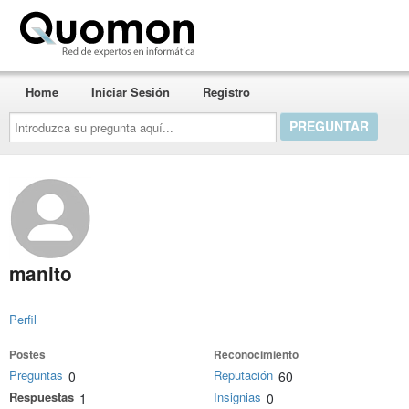
Quomon.es
Home
Iniciar Sesión
Registro
Introduzca
su
pregunta
aquí...
manito
Perfil
Postes
Reconocimiento
Preguntas
Reputación
0
60
Respuestas
Insignias
1
0