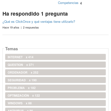
Competencias
4
Ha respondido 1 pregunta
¿Qué es ClickOnce y qué ventajas tiene utilizarlo?
Hace 19 años | 2 respuestas
Temas
INTERNET
x 414
QUESTION
x 371
ORDENADOR
x 252
SEGURIDAD
x 190
PROBLEMA
x 182
OPTIMIZACIÓN
x 122
WINDOWS
x 88
ANTIVIRUS
x 86