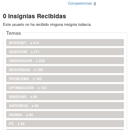
Competencias
0
0 Insignias Recibidas
Este usuario no ha recibido ninguna insignia todavía.
Temas
INTERNET
x 414
QUESTION
x 371
ORDENADOR
x 252
SEGURIDAD
x 190
PROBLEMA
x 182
OPTIMIZACIÓN
x 122
WINDOWS
x 88
ANTIVIRUS
x 86
PAGINA
x 85
PC
x 82