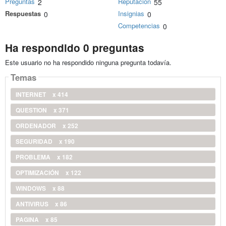
Preguntas
Reputación
2
55
Respuestas
Insignias
0
0
Competencias
0
Ha respondido 0 preguntas
Este usuario no ha respondido ninguna pregunta todavía.
Temas
INTERNET
x 414
QUESTION
x 371
ORDENADOR
x 252
SEGURIDAD
x 190
PROBLEMA
x 182
OPTIMIZACIÓN
x 122
WINDOWS
x 88
ANTIVIRUS
x 86
PAGINA
x 85