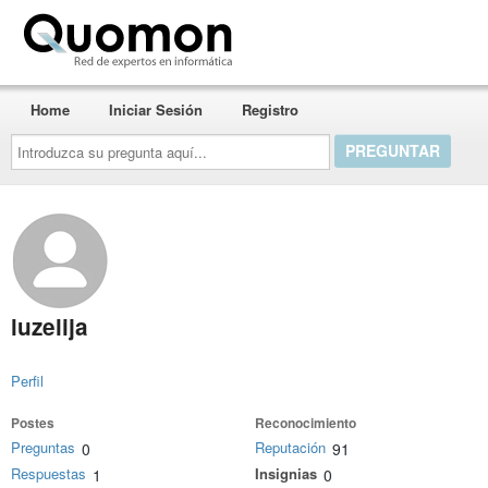
Quomon.es
Home
Iniciar Sesión
Registro
Introduzca
su
pregunta
aquí...
luzelija
Perfil
Postes
Reconocimiento
Preguntas
Reputación
0
91
Respuestas
Insignias
1
0