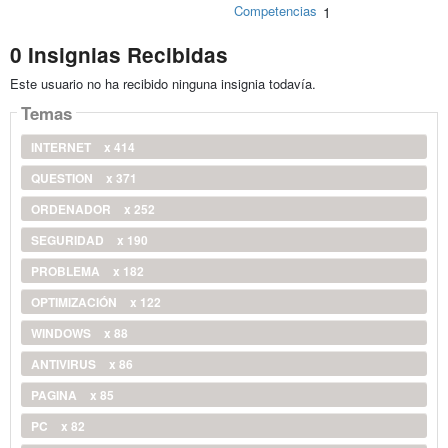
Competencias
1
0 Insignias Recibidas
Este usuario no ha recibido ninguna insignia todavía.
Temas
INTERNET
x 414
QUESTION
x 371
ORDENADOR
x 252
SEGURIDAD
x 190
PROBLEMA
x 182
OPTIMIZACIÓN
x 122
WINDOWS
x 88
ANTIVIRUS
x 86
PAGINA
x 85
PC
x 82