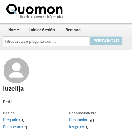
Quomon.es
Home
Iniciar Sesión
Registro
Introduzca
su
pregunta
aquí...
luzelija
Perfil
Postes
Reconocimiento
Preguntas
Reputación
0
91
Respuestas
Insignias
1
0