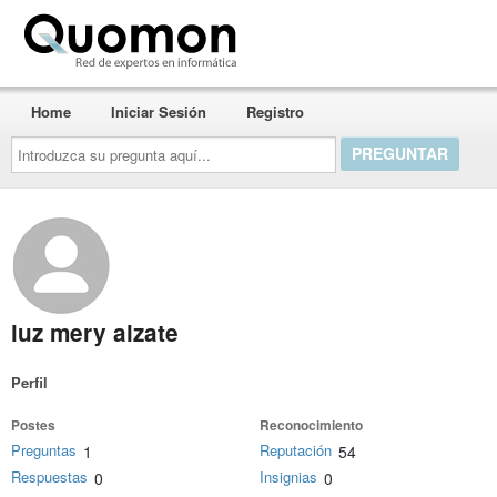
Quomon.es
Home
Iniciar Sesión
Registro
Introduzca
su
pregunta
aquí...
luz mery alzate
Perfil
Postes
Reconocimiento
Preguntas
Reputación
1
54
Respuestas
Insignias
0
0