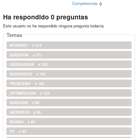
Competencias
0
Ha respondido 0 preguntas
Este usuario no ha respondido ninguna pregunta todavía.
Temas
INTERNET
x 414
QUESTION
x 371
ORDENADOR
x 252
SEGURIDAD
x 190
PROBLEMA
x 182
OPTIMIZACIÓN
x 122
WINDOWS
x 88
ANTIVIRUS
x 86
PAGINA
x 85
PC
x 82