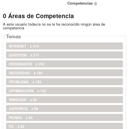
Competencias
0
0 Áreas de Competencia
A este usuario todavía no se le ha reconocido ningún área de
competencia
Temas
INTERNET
x 414
QUESTION
x 371
ORDENADOR
x 252
SEGURIDAD
x 190
PROBLEMA
x 182
OPTIMIZACIÓN
x 122
WINDOWS
x 88
ANTIVIRUS
x 86
PAGINA
x 85
PC
x 82