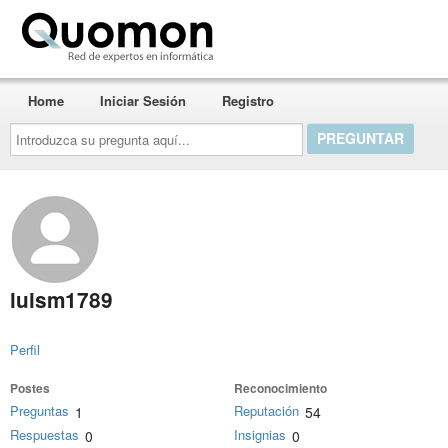
Quomon.es
Home
Iniciar Sesión
Registro
Introduzca
su
pregunta
aquí...
luism1789
Perfil
Postes
Reconocimiento
Preguntas
Reputación
1
54
Respuestas
Insignias
0
0