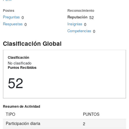
Postes
Reconocimiento
Preguntas
Reputación
0
52
Respuestas
Insignias
0
0
Competencias
0
Clasificación Global
Clasificación
No clasificado
Puntos Recibidos
52
Resumen de Actividad
TIPO
PUNTOS
Participación diaria
2