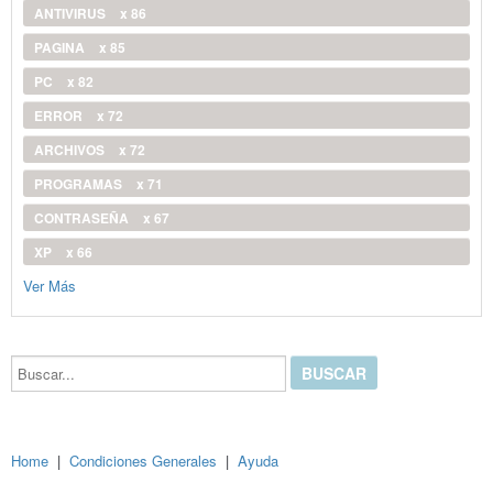
ANTIVIRUS
x 86
PAGINA
x 85
PC
x 82
ERROR
x 72
ARCHIVOS
x 72
PROGRAMAS
x 71
CONTRASEÑA
x 67
XP
x 66
Ver Más
Buscar...
Home
|
Condiciones Generales
|
Ayuda