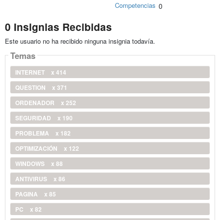
Competencias
0
0 Insignias Recibidas
Este usuario no ha recibido ninguna insignia todavía.
Temas
INTERNET
x 414
QUESTION
x 371
ORDENADOR
x 252
SEGURIDAD
x 190
PROBLEMA
x 182
OPTIMIZACIÓN
x 122
WINDOWS
x 88
ANTIVIRUS
x 86
PAGINA
x 85
PC
x 82