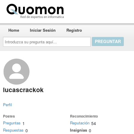
Quomon.es
Home
Iniciar Sesión
Registro
Introduzca
su
pregunta
aquí...
lucascrackok
Perfil
Postes
Reconocimiento
Preguntas
Reputación
1
54
Respuestas
Insignias
0
0