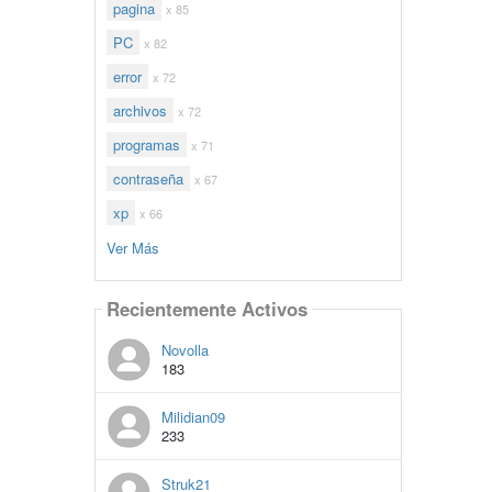
pagina
x 85
PC
x 82
error
x 72
archivos
x 72
programas
x 71
contraseña
x 67
xp
x 66
Ver Más
Recientemente Activos
Novolla
183
Milidian09
233
Struk21