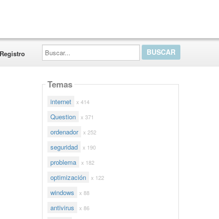
Buscar...
Registro
Temas
internet
x 414
Question
x 371
ordenador
x 252
seguridad
x 190
problema
x 182
optimización
x 122
windows
x 88
antivirus
x 86