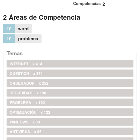
Competencias
2
2 Áreas de Competencia
10
word
10
problema
Temas
INTERNET
x 414
QUESTION
x 371
ORDENADOR
x 252
SEGURIDAD
x 190
PROBLEMA
x 182
OPTIMIZACIÓN
x 122
WINDOWS
x 88
ANTIVIRUS
x 86