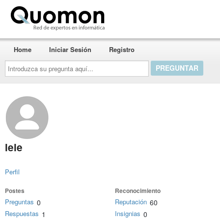
Quomon.es
Home
Iniciar Sesión
Registro
Introduzca
su
pregunta
aquí...
lele
Perfil
Postes
Reconocimiento
Preguntas
Reputación
0
60
Respuestas
Insignias
1
0