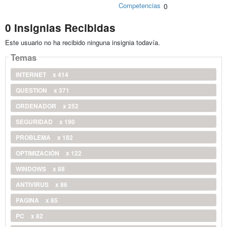
Competencias
0
0 Insignias Recibidas
Este usuario no ha recibido ninguna insignia todavía.
Temas
INTERNET
x 414
QUESTION
x 371
ORDENADOR
x 252
SEGURIDAD
x 190
PROBLEMA
x 182
OPTIMIZACIÓN
x 122
WINDOWS
x 88
ANTIVIRUS
x 86
PAGINA
x 85
PC
x 82