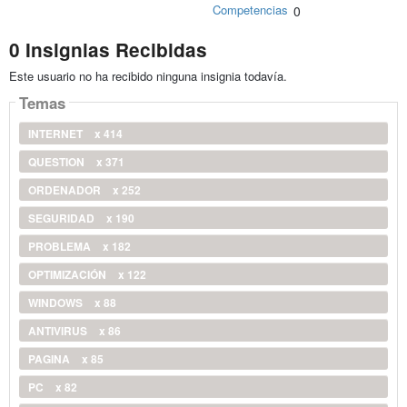
Competencias
0
0 Insignias Recibidas
Este usuario no ha recibido ninguna insignia todavía.
Temas
INTERNET
x 414
QUESTION
x 371
ORDENADOR
x 252
SEGURIDAD
x 190
PROBLEMA
x 182
OPTIMIZACIÓN
x 122
WINDOWS
x 88
ANTIVIRUS
x 86
PAGINA
x 85
PC
x 82