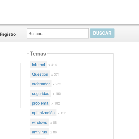
Buscar...
Registro
Temas
internet
x 414
Question
x 371
ordenador
x 252
seguridad
x 190
problema
x 182
optimización
x 122
windows
x 88
antivirus
x 86