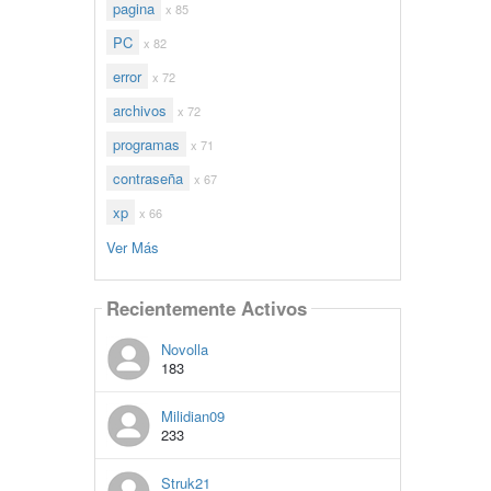
pagina
x 85
PC
x 82
error
x 72
archivos
x 72
programas
x 71
contraseña
x 67
xp
x 66
Ver Más
Recientemente Activos
Novolla
183
Milidian09
233
Struk21