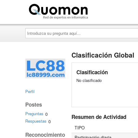
Quomon.es
Introduzca
su
pregunta
aquí...
Clasificación Global
Clasificación
No clasificado
Perfil
Postes
Preguntas
0
Resumen de Actividad
Respuestas
0
TIPO
Reconocimiento
Participación diaria