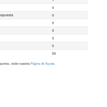
0
espuesta
0
0
0
0
0
50
puntos, visite nuestra
Página de Ayuda
.