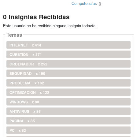
Competencias
0
0 Insignias Recibidas
Este usuario no ha recibido ninguna insignia todavía.
Temas
INTERNET
x 414
QUESTION
x 371
ORDENADOR
x 252
SEGURIDAD
x 190
PROBLEMA
x 182
OPTIMIZACIÓN
x 122
WINDOWS
x 88
ANTIVIRUS
x 86
PAGINA
x 85
PC
x 82