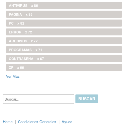
ANTIVIRUS
x 86
PAGINA
x 85
PC
x 82
ERROR
x 72
ARCHIVOS
x 72
PROGRAMAS
x 71
CONTRASEÑA
x 67
XP
x 66
Ver Más
Buscar...
Home
|
Condiciones Generales
|
Ayuda