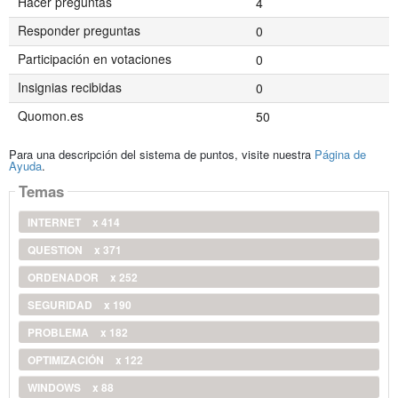
Hacer preguntas
4
Responder preguntas
0
Participación en votaciones
0
Insignias recibidas
0
Quomon.es
50
Para una descripción del sistema de puntos, visite nuestra
Página de
Ayuda
.
Temas
INTERNET
x 414
QUESTION
x 371
ORDENADOR
x 252
SEGURIDAD
x 190
PROBLEMA
x 182
OPTIMIZACIÓN
x 122
WINDOWS
x 88