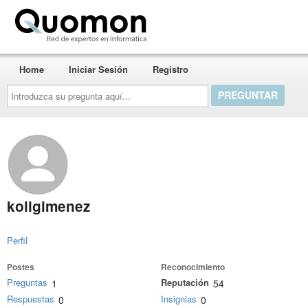
Quomon.es
Home
Iniciar Sesión
Registro
Introduzca
su
pregunta
aquí...
koligimenez
Perfil
Postes
Reconocimiento
Preguntas
Reputación
1
54
Respuestas
Insignias
0
0