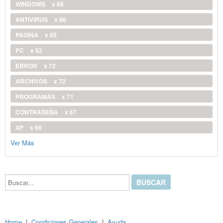
WINDOWS
x 88
ANTIVIRUS
x 86
PAGINA
x 85
PC
x 82
ERROR
x 72
ARCHIVOS
x 72
PROGRAMAS
x 71
CONTRASEÑA
x 67
XP
x 66
Ver Más
Buscar...
Home
|
Condiciones Generales
|
Ayuda