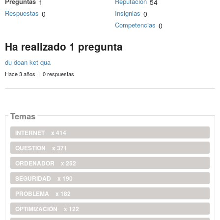
Preguntas
Reputación
1
54
Respuestas
Insignias
0
0
Competencias
0
Ha realizado 1 pregunta
du doan ket qua
Hace 3 años | 0 respuestas
Temas
INTERNET
x 414
QUESTION
x 371
ORDENADOR
x 252
SEGURIDAD
x 190
PROBLEMA
x 182
OPTIMIZACIÓN
x 122