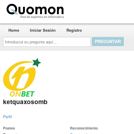
Quomon.es
Home
Iniciar Sesión
Registro
Introduzca
su
pregunta
aquí...
ketquaxosomb
Perfil
Postes
Reconocimiento