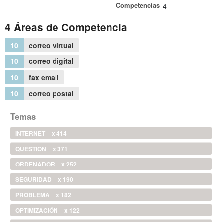
Competencias
4
4 Áreas de Competencia
10
correo virtual
10
correo digital
10
fax email
10
correo postal
Temas
INTERNET
x 414
QUESTION
x 371
ORDENADOR
x 252
SEGURIDAD
x 190
PROBLEMA
x 182
OPTIMIZACIÓN
x 122