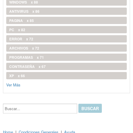
WINDOWS
x 88
ANTIVIRUS
x 86
PAGINA
x 85
PC
x 82
ERROR
x 72
ARCHIVOS
x 72
PROGRAMAS
x 71
CONTRASEÑA
x 67
XP
x 66
Ver Más
Buscar...
Home
|
Condiciones Generales
|
Ayuda