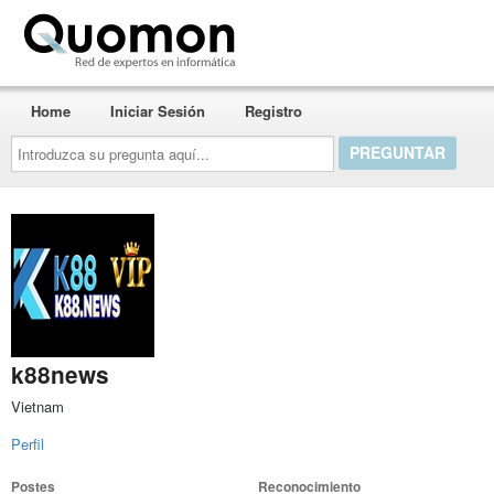
Quomon.es
Home
Iniciar Sesión
Registro
Introduzca
su
pregunta
aquí...
k88news
Vietnam
Perfil
Postes
Reconocimiento