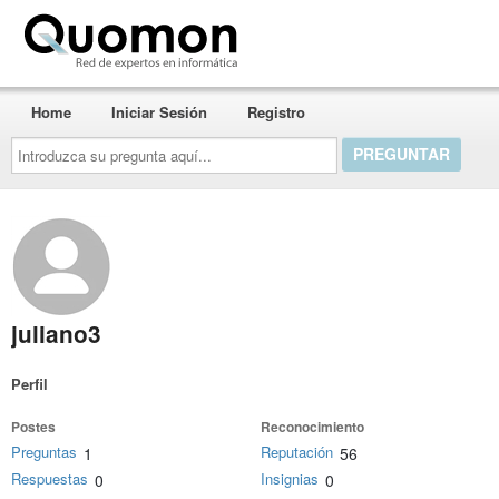
Quomon.es
Home
Iniciar Sesión
Registro
Introduzca
su
pregunta
aquí...
juliano3
Perfil
Postes
Reconocimiento
Preguntas
Reputación
1
56
Respuestas
Insignias
0
0