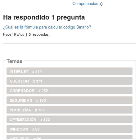
Competencias
0
Ha respondido 1 pregunta
¿Cual es la fórmula para calcular código Binario?
Hace 19 años | 5 respuestas
Temas
INTERNET
x 414
QUESTION
x 371
ORDENADOR
x 252
SEGURIDAD
x 190
PROBLEMA
x 182
OPTIMIZACIÓN
x 122
WINDOWS
x 88
ANTIVIRUS
x 86