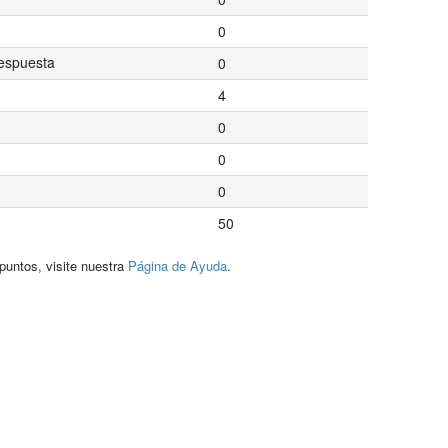
0
espuesta
0
4
0
0
0
50
puntos, visite nuestra
Página de Ayuda
.