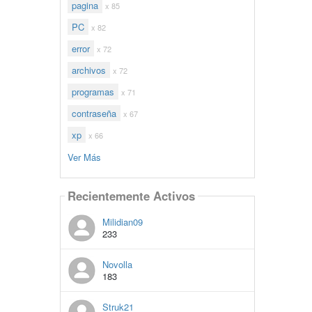
pagina
x 85
PC
x 82
error
x 72
archivos
x 72
programas
x 71
contraseña
x 67
xp
x 66
Ver Más
Recientemente Activos
Milidian09
233
Novolla
183
Struk21