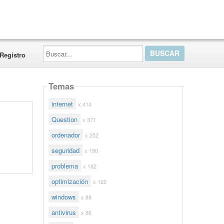
Buscar...
Registro
Temas
internet
x 414
Question
x 371
ordenador
x 252
seguridad
x 190
problema
x 182
optimización
x 122
windows
x 88
antivirus
x 86