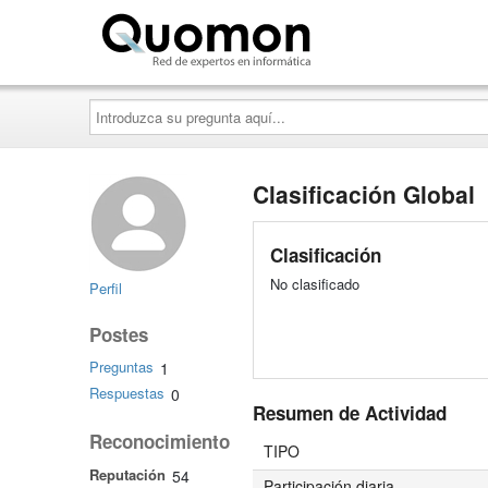
Quomon.es
Introduzca
su
pregunta
aquí...
Clasificación Global
Clasificación
No clasificado
Perfil
Postes
Preguntas
1
Respuestas
0
Resumen de Actividad
Reconocimiento
TIPO
Reputación
54
Participación diaria