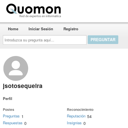
Quomon.es
Home
Iniciar Sesión
Registro
Introduzca
su
pregunta
aquí...
jsotosequeira
Perfil
Postes
Reconocimiento
Preguntas
Reputación
1
54
Respuestas
Insignias
0
0