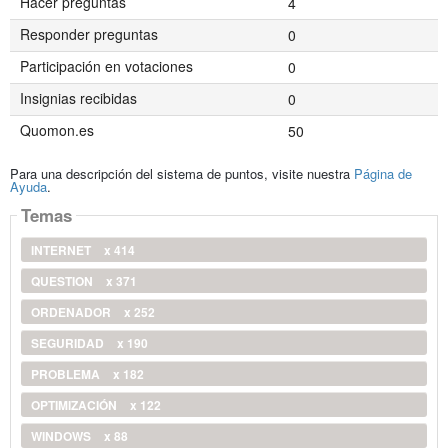
Hacer preguntas
4
Responder preguntas
0
Participación en votaciones
0
Insignias recibidas
0
Quomon.es
50
Para una descripción del sistema de puntos, visite nuestra
Página de
Ayuda
.
Temas
INTERNET
x 414
QUESTION
x 371
ORDENADOR
x 252
SEGURIDAD
x 190
PROBLEMA
x 182
OPTIMIZACIÓN
x 122
WINDOWS
x 88