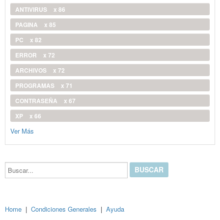
ANTIVIRUS
x 86
PAGINA
x 85
PC
x 82
ERROR
x 72
ARCHIVOS
x 72
PROGRAMAS
x 71
CONTRASEÑA
x 67
XP
x 66
Ver Más
Buscar...
Home
|
Condiciones Generales
|
Ayuda