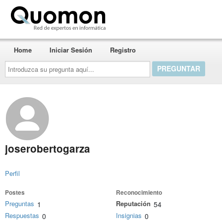
Quomon.es
Home
Iniciar Sesión
Registro
Introduzca
su
pregunta
aquí...
joserobertogarza
Perfil
Postes
Reconocimiento
Preguntas
Reputación
1
54
Respuestas
Insignias
0
0