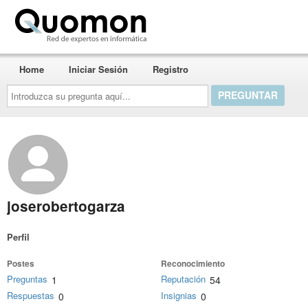
Quomon.es
Home
Iniciar Sesión
Registro
Introduzca
su
pregunta
aquí...
joserobertogarza
Perfil
Postes
Reconocimiento
Preguntas
Reputación
1
54
Respuestas
Insignias
0
0