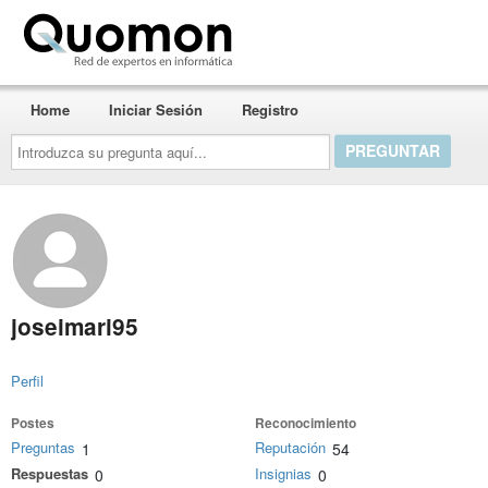
Quomon.es
Home
Iniciar Sesión
Registro
Introduzca
su
pregunta
aquí...
joseimari95
Perfil
Postes
Reconocimiento
Preguntas
Reputación
1
54
Respuestas
Insignias
0
0