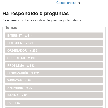
Competencias
0
Ha respondido 0 preguntas
Este usuario no ha respondido ninguna pregunta todavía.
Temas
INTERNET
x 414
QUESTION
x 371
ORDENADOR
x 252
SEGURIDAD
x 190
PROBLEMA
x 182
OPTIMIZACIÓN
x 122
WINDOWS
x 88
ANTIVIRUS
x 86
PAGINA
x 85
PC
x 82