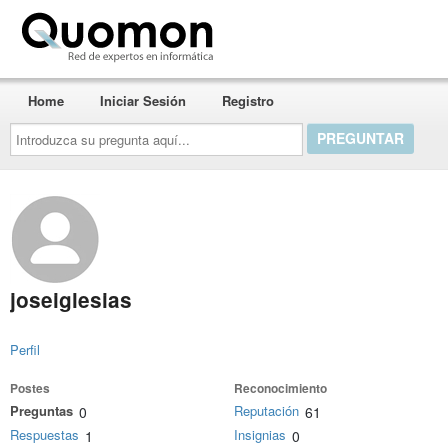
Quomon.es
Home
Iniciar Sesión
Registro
Introduzca
su
pregunta
aquí...
joseiglesias
Perfil
Postes
Reconocimiento
Preguntas
Reputación
0
61
Respuestas
Insignias
1
0