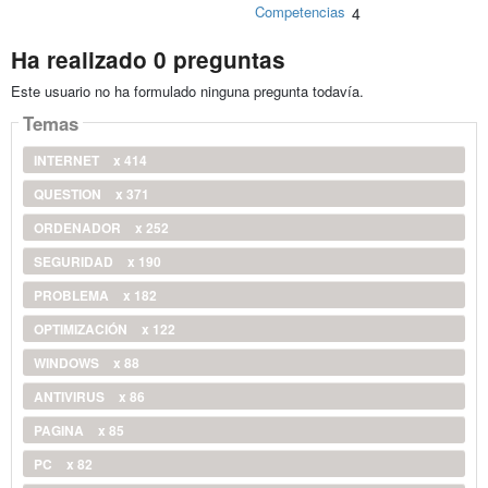
Competencias
4
Ha realizado 0 preguntas
Este usuario no ha formulado ninguna pregunta todavía.
Temas
INTERNET
x 414
QUESTION
x 371
ORDENADOR
x 252
SEGURIDAD
x 190
PROBLEMA
x 182
OPTIMIZACIÓN
x 122
WINDOWS
x 88
ANTIVIRUS
x 86
PAGINA
x 85
PC
x 82