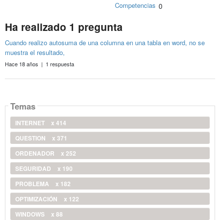
Competencias
0
Ha realizado 1 pregunta
Cuando realizo autosuma de una columna en una tabla en word, no se
muestra el resultado,
Hace 18 años | 1 respuesta
Temas
INTERNET
x 414
QUESTION
x 371
ORDENADOR
x 252
SEGURIDAD
x 190
PROBLEMA
x 182
OPTIMIZACIÓN
x 122
WINDOWS
x 88