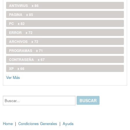
ANTIVIRUS
x 86
PAGINA
x 85
PC
x 82
ERROR
x 72
ARCHIVOS
x 72
PROGRAMAS
x 71
CONTRASEÑA
x 67
XP
x 66
Ver Más
Buscar...
Home
|
Condiciones Generales
|
Ayuda