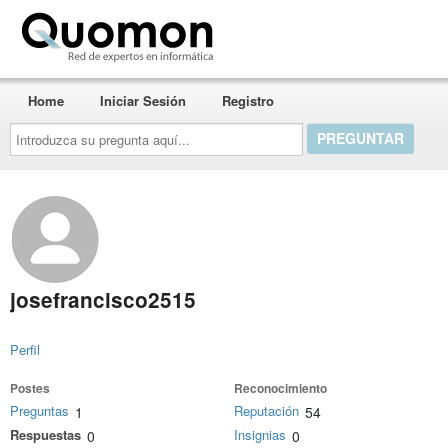
Quomon.es
Home
Iniciar Sesión
Registro
Introduzca
su
pregunta
aquí...
josefrancisco2515
Perfil
Postes
Reconocimiento
Preguntas
Reputación
1
54
Respuestas
Insignias
0
0