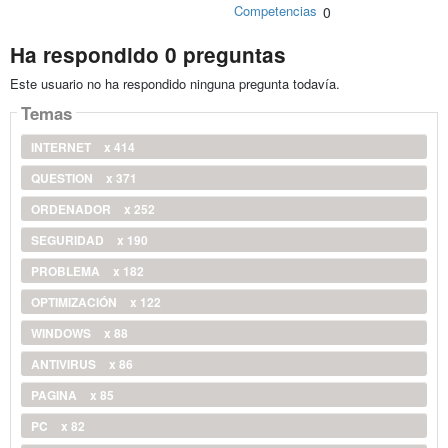
Competencias
0
Ha respondido 0 preguntas
Este usuario no ha respondido ninguna pregunta todavía.
Temas
INTERNET
x 414
QUESTION
x 371
ORDENADOR
x 252
SEGURIDAD
x 190
PROBLEMA
x 182
OPTIMIZACIÓN
x 122
WINDOWS
x 88
ANTIVIRUS
x 86
PAGINA
x 85
PC
x 82