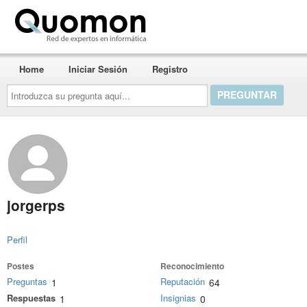
Quomon.es
Home
Iniciar Sesión
Registro
Introduzca
su
pregunta
aquí...
jorgerps
Perfil
Postes
Reconocimiento
Preguntas
Reputación
1
64
Respuestas
Insignias
1
0