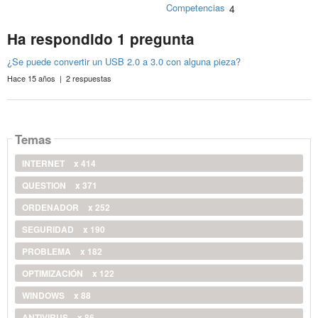
Competencias
4
Ha respondido 1 pregunta
¿Se puede convertir un USB 2.0 a 3.0 con alguna pieza?
Hace 15 años | 2 respuestas
Temas
INTERNET
x 414
QUESTION
x 371
ORDENADOR
x 252
SEGURIDAD
x 190
PROBLEMA
x 182
OPTIMIZACIÓN
x 122
WINDOWS
x 88
ANTIVIRUS
x 86