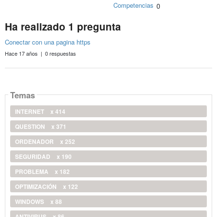
Competencias
0
Ha realizado 1 pregunta
Conectar con una pagina https
Hace 17 años | 0 respuestas
Temas
INTERNET
x 414
QUESTION
x 371
ORDENADOR
x 252
SEGURIDAD
x 190
PROBLEMA
x 182
OPTIMIZACIÓN
x 122
WINDOWS
x 88
ANTIVIRUS
x 86