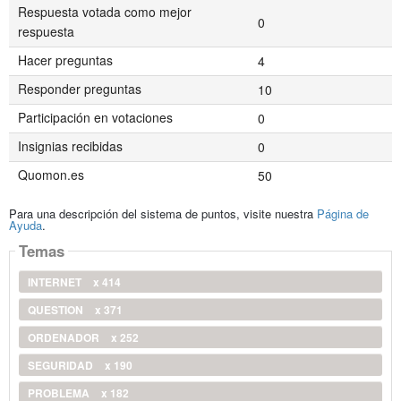
Respuesta votada como mejor
0
respuesta
Hacer preguntas
4
Responder preguntas
10
Participación en votaciones
0
Insignias recibidas
0
Quomon.es
50
Para una descripción del sistema de puntos, visite nuestra
Página de
Ayuda
.
Temas
INTERNET
x 414
QUESTION
x 371
ORDENADOR
x 252
SEGURIDAD
x 190
PROBLEMA
x 182