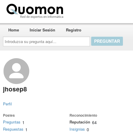
Quomon.es
Home
Iniciar Sesión
Registro
Introduzca
su
pregunta
aquí...
jhosep8
Perfil
Postes
Reconocimiento
Preguntas
Reputación
1
64
Respuestas
Insignias
1
0