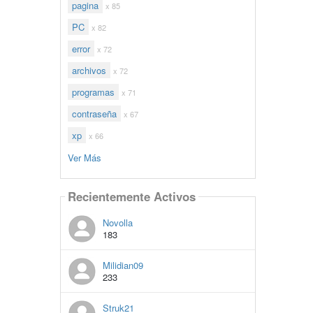
pagina
x 85
PC
x 82
error
x 72
archivos
x 72
programas
x 71
contraseña
x 67
xp
x 66
Ver Más
Recientemente Activos
Novolla
183
Milidian09
233
Struk21