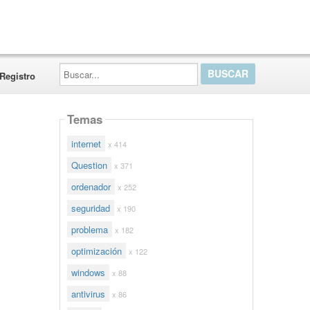
Buscar...
Registro
Temas
internet
x 414
Question
x 371
ordenador
x 252
seguridad
x 190
problema
x 182
optimización
x 122
windows
x 88
antivirus
x 86