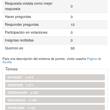
Respuesta votada como mejor
0
respuesta
Hacer preguntas
0
Responder preguntas
10
Participación en votaciones
0
Insignias recibidas
0
Quomon.es
90
Para una descripción del sistema de puntos, visite nuestra
Página de
Ayuda
.
Temas
INTERNET
x 414
QUESTION
x 371
ORDENADOR
x 252
SEGURIDAD
x 190
PROBLEMA
x 182