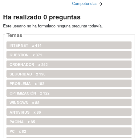
Competencias
9
Ha realizado 0 preguntas
Este usuario no ha formulado ninguna pregunta todavía.
Temas
INTERNET
x 414
QUESTION
x 371
ORDENADOR
x 252
SEGURIDAD
x 190
PROBLEMA
x 182
OPTIMIZACIÓN
x 122
WINDOWS
x 88
ANTIVIRUS
x 86
PAGINA
x 85
PC
x 82