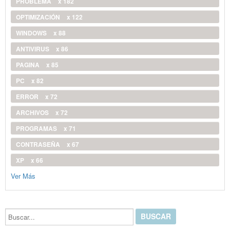
PROBLEMA
x 182
OPTIMIZACIÓN
x 122
WINDOWS
x 88
ANTIVIRUS
x 86
PAGINA
x 85
PC
x 82
ERROR
x 72
ARCHIVOS
x 72
PROGRAMAS
x 71
CONTRASEÑA
x 67
XP
x 66
Ver Más
Buscar...