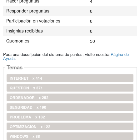
Hacer preguntas
4
Responder preguntas
0
Participación en votaciones
0
Insignias recibidas
0
Quomon.es
50
Para una descripción del sistema de puntos, visite nuestra
Página de
Ayuda
.
Temas
INTERNET
x 414
QUESTION
x 371
ORDENADOR
x 252
SEGURIDAD
x 190
PROBLEMA
x 182
OPTIMIZACIÓN
x 122
WINDOWS
x 88