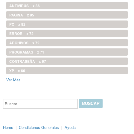
ANTIVIRUS
x 86
PAGINA
x 85
PC
x 82
ERROR
x 72
ARCHIVOS
x 72
PROGRAMAS
x 71
CONTRASEÑA
x 67
XP
x 66
Ver Más
Buscar...
Home
|
Condiciones Generales
|
Ayuda