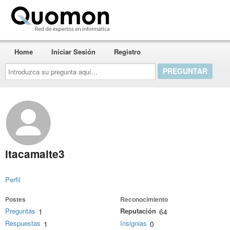
Quomon.es
Home
Iniciar Sesión
Registro
Introduzca
su
pregunta
aquí...
itacamaite3
Perfil
Postes
Reconocimiento
Preguntas
Reputación
1
64
Respuestas
Insignias
1
0