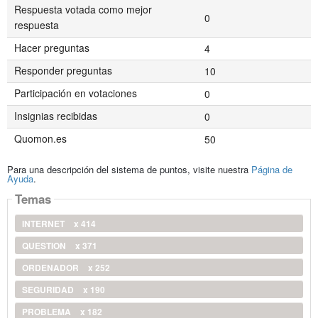
Respuesta votada como mejor
0
respuesta
Hacer preguntas
4
Responder preguntas
10
Participación en votaciones
0
Insignias recibidas
0
Quomon.es
50
Para una descripción del sistema de puntos, visite nuestra
Página de
Ayuda
.
Temas
INTERNET
x 414
QUESTION
x 371
ORDENADOR
x 252
SEGURIDAD
x 190
PROBLEMA
x 182