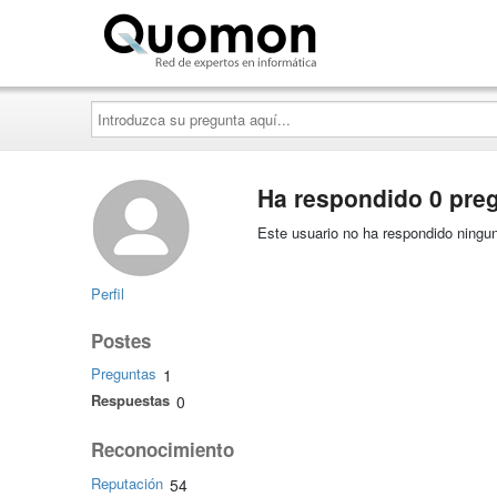
Quomon.es
Introduzca
su
pregunta
aquí...
Ha respondido 0 pre
Este usuario no ha respondido ningun
Perfil
Postes
Preguntas
1
Respuestas
0
Reconocimiento
Reputación
54