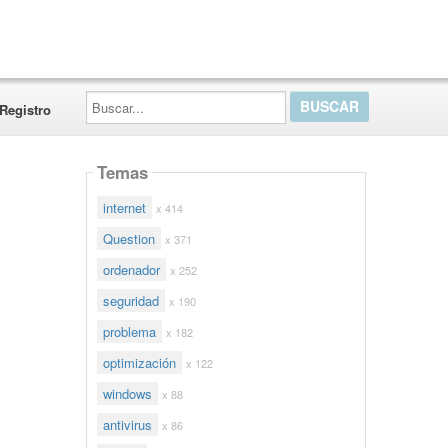
Buscar...
Registro
Temas
internet
x 414
Question
x 371
ordenador
x 252
seguridad
x 190
problema
x 182
optimización
x 122
windows
x 88
antivirus
x 86