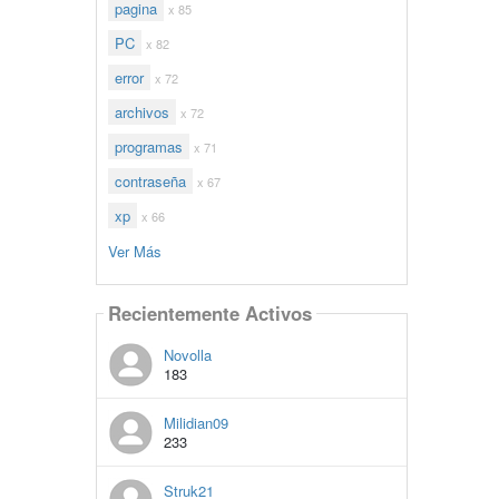
pagina
x 85
PC
x 82
error
x 72
archivos
x 72
programas
x 71
contraseña
x 67
xp
x 66
Ver Más
Recientemente Activos
Novolla
183
Milidian09
233
Struk21