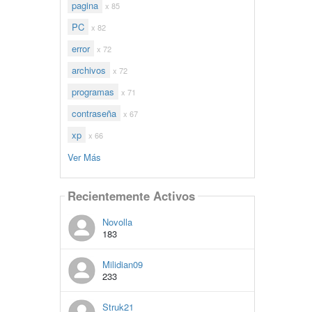
pagina
x 85
PC
x 82
error
x 72
archivos
x 72
programas
x 71
contraseña
x 67
xp
x 66
Ver Más
Recientemente Activos
Novolla
183
Milidian09
233
Struk21