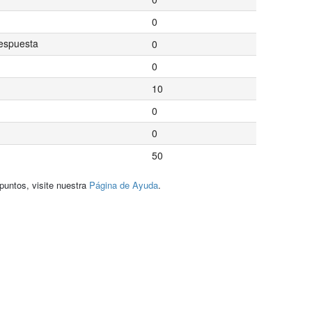
0
espuesta
0
0
10
0
0
50
puntos, visite nuestra
Página de Ayuda
.