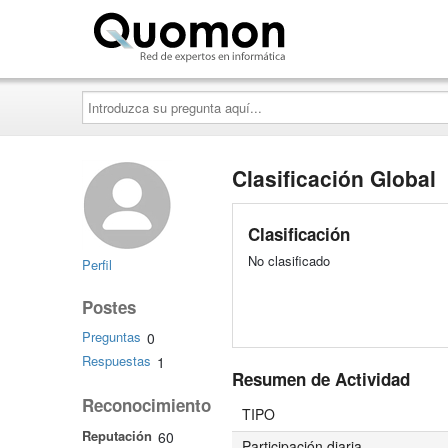
Quomon.es
Introduzca
su
pregunta
aquí...
Clasificación Global
Clasificación
No clasificado
Perfil
Postes
Preguntas
0
Respuestas
1
Resumen de Actividad
Reconocimiento
TIPO
Reputación
60
Participación diaria