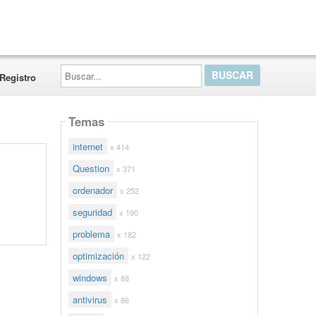
Buscar...
Registro
Temas
internet
x 414
Question
x 371
ordenador
x 252
seguridad
x 190
problema
x 182
optimización
x 122
windows
x 88
antivirus
x 86