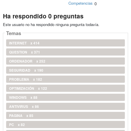
Competencias
0
Ha respondido 0 preguntas
Este usuario no ha respondido ninguna pregunta todavía.
Temas
INTERNET
x 414
QUESTION
x 371
ORDENADOR
x 252
SEGURIDAD
x 190
PROBLEMA
x 182
OPTIMIZACIÓN
x 122
WINDOWS
x 88
ANTIVIRUS
x 86
PAGINA
x 85
PC
x 82