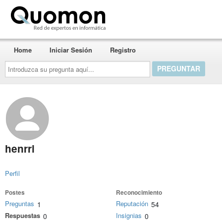
Quomon.es
Home
Iniciar Sesión
Registro
Introduzca
su
pregunta
aquí...
henrri
Perfil
Postes
Reconocimiento
Preguntas
Reputación
1
54
Respuestas
Insignias
0
0