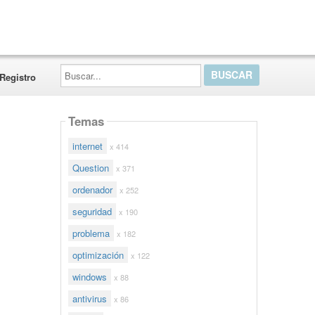
Buscar...
Registro
Temas
internet
x 414
Question
x 371
ordenador
x 252
seguridad
x 190
problema
x 182
optimización
x 122
windows
x 88
antivirus
x 86