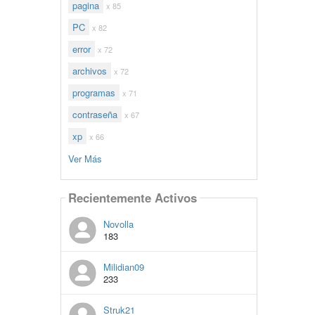
pagina
x 85
PC
x 82
error
x 72
archivos
x 72
programas
x 71
contraseña
x 67
xp
x 66
Ver Más
Recientemente Activos
Novolla
183
Milidian09
233
Struk21