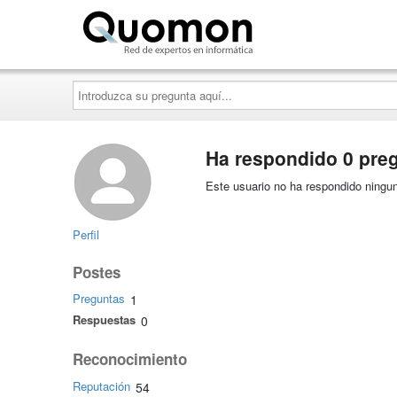
Quomon.es
Introduzca
su
pregunta
aquí...
Ha respondido 0 pre
Este usuario no ha respondido ningun
Perfil
Postes
Preguntas
1
Respuestas
0
Reconocimiento
Reputación
54