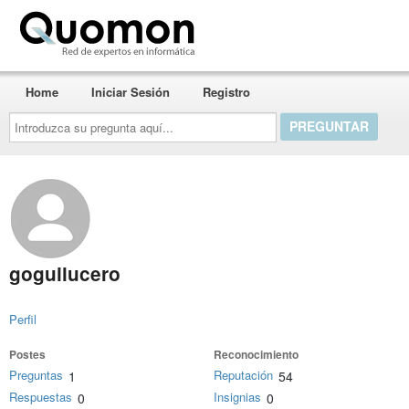
Quomon.es
Home
Iniciar Sesión
Registro
Introduzca
su
pregunta
aquí...
goguilucero
Perfil
Postes
Reconocimiento
Preguntas
Reputación
1
54
Respuestas
Insignias
0
0