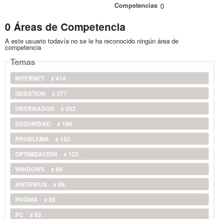
Competencias
0
0 Áreas de Competencia
A este usuario todavía no se le ha reconocido ningún área de
competencia
Temas
INTERNET
x 414
QUESTION
x 371
ORDENADOR
x 252
SEGURIDAD
x 190
PROBLEMA
x 182
OPTIMIZACIÓN
x 122
WINDOWS
x 88
ANTIVIRUS
x 86
PAGINA
x 85
PC
x 82